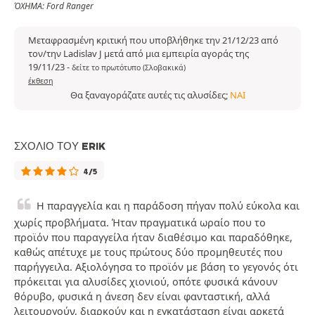
ΌΧΗΜΑ: Ford Ranger
Μεταφρασμένη κριτική που υποβλήθηκε την 21/12/23 από
τον/την Ladislav J μετά από μια εμπειρία αγοράς της
19/11/23
-
δείτε το πρωτότυπο (Σλοβακικά)
έκθεση
Θα ξαναγοράζατε αυτές τις αλυσίδες;
ΝΑΙ
ΣΧΌΛΙΟ ΤΟΥ ERIK
4/5
Η παραγγελία και η παράδοση πήγαν πολύ εύκολα και
χωρίς προβλήματα. Ήταν πραγματικά ωραίο που το
προϊόν που παραγγείλα ήταν διαθέσιμο και παραδόθηκε,
καθώς απέτυχε με τους πρώτους δύο προμηθευτές που
παρήγγειλα. Αξιολόγησα το προϊόν με βάση το γεγονός ότι
πρόκειται για αλυσίδες χιονιού, οπότε φυσικά κάνουν
θόρυβο, φυσικά η άνεση δεν είναι φανταστική, αλλά
λειτουργούν, διαρκούν και η εγκατάσταση είναι αρκετά