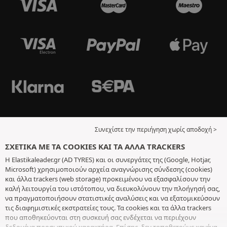
Συνεχίστε την περιήγηση χωρίς αποδοχή >
ΣΧΕΤΙΚΆ ΜΕ ΤΑ COOKIES ΚΑΙ ΤΑ ΆΛΛΑ TRACKERS
Η Elastikaleader.gr (AD TYRES) και οι συνεργάτες της (Google, Hotjar,
Microsoft) χρησιμοποιούν αρχεία αναγνώρισης σύνδεσης (cookies)
και άλλα trackers (web storage) προκειμένου να εξασφαλίσουν την
καλή λειτουργία του ιστότοπου, να διευκολύνουν την πλοήγησή σας,
να πραγματοποιήσουν στατιστικές αναλύσεις και να εξατομικεύσουν
τις διαφημιστικές εκστρατείες τους. Τα cookies και τα άλλα trackers
που αποθηκεύονται στη συσκευή σας ενδέχεται να περιέχουν