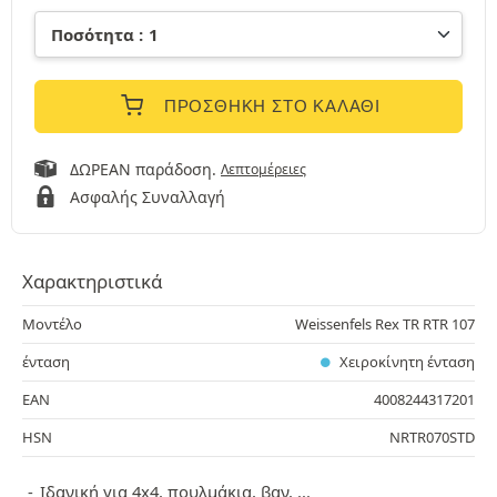
ΠΡΟΣΘΉΚΗ ΣΤΟ ΚΑΛΆΘΙ
ΔΩΡΕΑΝ παράδοση.
Λεπτομέρειες
Ασφαλής Συναλλαγή
Χαρακτηριστικά
Μοντέλο
Weissenfels Rex TR RTR 107
ένταση
Χειροκίνητη ένταση
EAN
4008244317201
HSN
NRTR070STD
Ιδανική για 4x4, πουλμάκια, βαν, ...