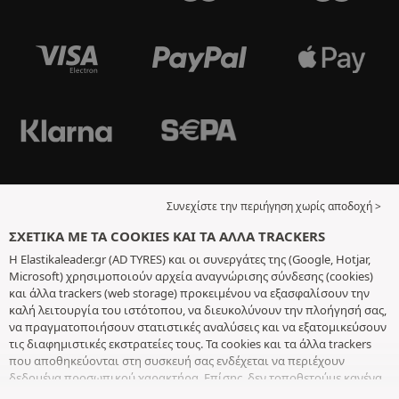
Συνεχίστε την περιήγηση χωρίς αποδοχή >
ΣΧΕΤΙΚΆ ΜΕ ΤΑ COOKIES ΚΑΙ ΤΑ ΆΛΛΑ TRACKERS
Η Elastikaleader.gr (AD TYRES) και οι συνεργάτες της (Google, Hotjar,
Microsoft) χρησιμοποιούν αρχεία αναγνώρισης σύνδεσης (cookies)
και άλλα trackers (web storage) προκειμένου να εξασφαλίσουν την
καλή λειτουργία του ιστότοπου, να διευκολύνουν την πλοήγησή σας,
να πραγματοποιήσουν στατιστικές αναλύσεις και να εξατομικεύσουν
τις διαφημιστικές εκστρατείες τους. Τα cookies και τα άλλα trackers
που αποθηκεύονται στη συσκευή σας ενδέχεται να περιέχουν
δεδομένα προσωπικού χαρακτήρα. Επίσης, δεν τοποθετούμε κανένα
cookie ή άλλο tracker χωρίς την ελεύθερη και εν επιγνώσει