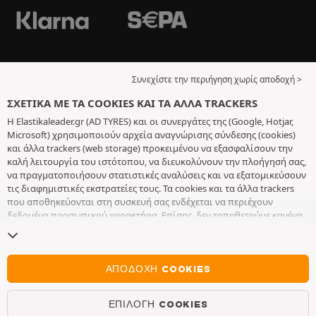
Συνεχίστε την περιήγηση χωρίς αποδοχή >
ΣΧΕΤΙΚΆ ΜΕ ΤΑ COOKIES ΚΑΙ ΤΑ ΆΛΛΑ TRACKERS
Η Elastikaleader.gr (AD TYRES) και οι συνεργάτες της (Google, Hotjar,
Microsoft) χρησιμοποιούν αρχεία αναγνώρισης σύνδεσης (cookies)
και άλλα trackers (web storage) προκειμένου να εξασφαλίσουν την
καλή λειτουργία του ιστότοπου, να διευκολύνουν την πλοήγησή σας,
να πραγματοποιήσουν στατιστικές αναλύσεις και να εξατομικεύσουν
τις διαφημιστικές εκστρατείες τους. Τα cookies και τα άλλα trackers
που αποθηκεύονται στη συσκευή σας ενδέχεται να περιέχουν
δεδομένα προσωπικού χαρακτήρα. Επίσης, δεν τοποθετούμε κανένα
cookie ή άλλο tracker χωρίς την ελεύθερη και εν επιγνώσει
συγκατάθεσή σας, με εξαίρεση αυτά που είναι απαραίτητα για τη
λειτουργία του ιστότοπου. Διατηρούμε τις επιλογές σας για 6 μήνες.
Μπορείτε να ανακαλέσετε τη συγκατάθεσή σας οποιαδήποτε στιγμή,
ΑΠΟΔΟΧΉ COOKIES
πηγαίνοντας στη
σελίδα σχετικά με τα cookies και τα άλλα trackers
.
Μπορείτε να επιλέξετε να συνεχίσετε την πλοήγηση χωρίς να
ΕΠΙΛΟΓΉ COOKIES
αποδεχτείτε την τοποθέτηση cookies ή άλλων trackers. Η άρνησή σας