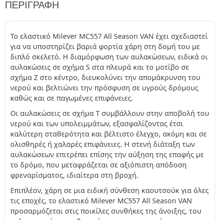
ΠΕΡΙΓΡΑΦΉ
Το ελαστικό Milever MC557 All Season VAN έχει σχεδιαστεί
για να υποστηρίζει βαριά φορτία χάρη στη δομή του με
διπλό σκελετό. Η διαμόρφωση των αυλακώσεων, ειδικά οι
αυλακώσεις σε σχήμα S στα πλευρά και το μοτίβο σε
σχήμα Z στο κέντρο, διευκολύνει την απομάκρυνση του
νερού και βελτιώνει την πρόσφυση σε υγρούς δρόμους
καθώς και σε παγωμένες επιφάνειες.
Οι αυλακώσεις σε σχήμα T συμβάλλουν στην αποβολή του
νερού και των υπολειμμάτων, εξασφαλίζοντας έτσι
καλύτερη σταθερότητα και βέλτιστο έλεγχο, ακόμη και σε
ολισθηρές ή χαλαρές επιφάνειες. Η στενή διάταξη των
αυλακώσεων επιτρέπει επίσης την αύξηση της επαφής με
το δρόμο, που μεταφράζεται σε αξιόπιστη απόδοση
φρεναρίσματος, ιδιαίτερα στη βροχή.
Επιπλέον, χάρη σε μια ειδική σύνθεση καουτσούκ για όλες
τις εποχές, το ελαστικό Milever MC557 All Season VAN
προσαρμόζεται στις ποικίλες συνθήκες της άνοιξης, του