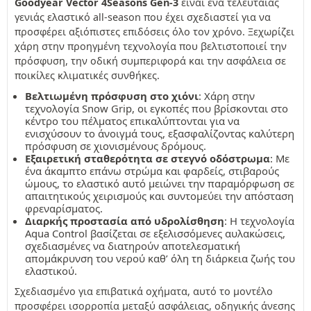
Goodyear Vector 4Seasons Gen-3
είναι ένα τελευταίας
γενιάς ελαστικό all-season που έχει σχεδιαστεί για να
προσφέρει αξιόπιστες επιδόσεις όλο τον χρόνο. Ξεχωρίζει
χάρη στην προηγμένη τεχνολογία που βελτιστοποιεί την
πρόσφυση, την οδική συμπεριφορά και την ασφάλεια σε
ποικίλες κλιματικές συνθήκες.
Βελτιωμένη πρόσφυση στο χιόνι
: Χάρη στην
τεχνολογία Snow Grip, οι εγκοπές που βρίσκονται στο
κέντρο του πέλματος επικαλύπτονται για να
ενισχύσουν το άνοιγμά τους, εξασφαλίζοντας καλύτερη
πρόσφυση σε χιονισμένους δρόμους.
Εξαιρετική σταθερότητα σε στεγνό οδόστρωμα
: Με
ένα άκαμπτο επάνω στρώμα και φαρδείς, στιβαρούς
ώμους, το ελαστικό αυτό μειώνει την παραμόρφωση σε
απαιτητικούς χειρισμούς και συντομεύει την απόσταση
φρεναρίσματος.
Διαρκής προστασία από υδρολίσθηση
: Η τεχνολογία
Aqua Control βασίζεται σε εξελισσόμενες αυλακώσεις,
σχεδιασμένες να διατηρούν αποτελεσματική
απομάκρυνση του νερού καθ’ όλη τη διάρκεια ζωής του
ελαστικού.
Σχεδιασμένο για επιβατικά οχήματα, αυτό το μοντέλο
προσφέρει ισορροπία μεταξύ ασφάλειας, οδηγικής άνεσης