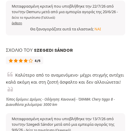
Μεταφρασμένη κριτική που υποβλήθηκε την 22/7/26 από
τον/την Demuru μετά από μια εμπειρία αγοράς της 20/6/26
-
δείτε το πρωτότυπο (Γαλλικά)
έκθεση
Θα ξαναγοράζατε αυτά τα ελαστικά;
ΝΑΙ
ΣΧΌΛΙΟ ΤΟΥ SZEGEDI SÁNDOR
4/5
Καλύτερο από το αναμενόμενο· μέχρι στιγμής αντέχει
καλά ακόμη και στη ζεστή άσφαλτο και δεν αλλοιώνεται!
Τύπος δρόμου: Δρόμος - Οδήγηση: Κανονική - ΌΧΗΜΑ: Chery tiggo 8 -
Διανυθέντα χιλιόμετρα: 3000 km
Μεταφρασμένη κριτική που υποβλήθηκε την 13/7/26 από
τον/την Szegedi Sándor μετά από μια εμπειρία αγοράς της
9/6/26
-
δείτε το πρωτότυπο (Ουγγρικά)