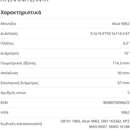
Χαρακτηριστικά
Μοντέλο
Alcar 9062
Διάσταση
6.5x16 ET50 5x114.3 67
Πλάτος
6.5"
Διάμετρος
16"
Γεωμετρικός άξονας
114.3 mm
Απόκλιση
50 mm
Εσωτερική διάμετρος
67 mm
Αριθμός οπών
5
EAN
9008070090625
HSN
9062
DR R1-1883, Alcar 9062, SRD 163342, KPZ
Κωδικός κατασκευαστή
MA516007, MWD 16188