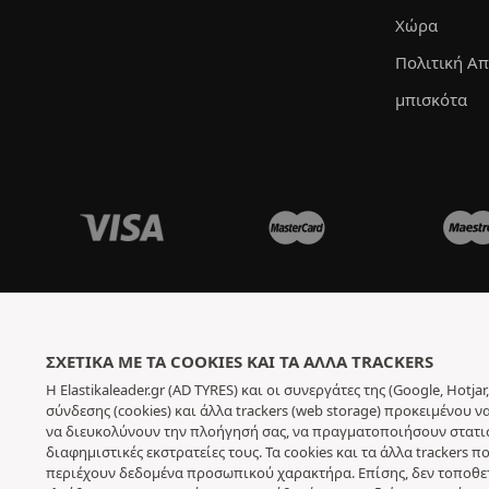
Χώρα
Πολιτική Α
μπισκότα
ΣΧΕΤΙΚΆ ΜΕ ΤΑ COOKIES ΚΑΙ ΤΑ ΆΛΛΑ TRACKERS
Η Elastikaleader.gr (AD TYRES) και οι συνεργάτες της (Google, Hot
σύνδεσης (cookies) και άλλα trackers (web storage) προκειμένου 
να διευκολύνουν την πλοήγησή σας, να πραγματοποιήσουν στατιστ
διαφημιστικές εκστρατείες τους. Τα cookies και τα άλλα trackers
περιέχουν δεδομένα προσωπικού χαρακτήρα. Επίσης, δεν τοποθετο