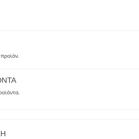
 προϊόν.
ΌΝΤΑ
ροϊόντα.
ΞΗ