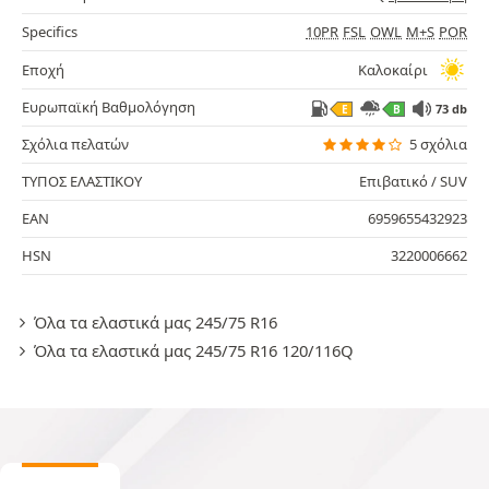
Specifics
10PR
FSL
OWL
M+S
POR
Εποχή
Καλοκαίρι
Ευρωπαϊκή Βαθμολόγηση
73 db
E
B
Σχόλια πελατών
5 σχόλια
ΤΥΠΟΣ ΕΛΑΣΤΙΚΟΥ
Επιβατικό / SUV
EAN
6959655432923
HSN
3220006662
Όλα τα ελαστικά μας 245/75 R16
Όλα τα ελαστικά μας 245/75 R16 120/116Q