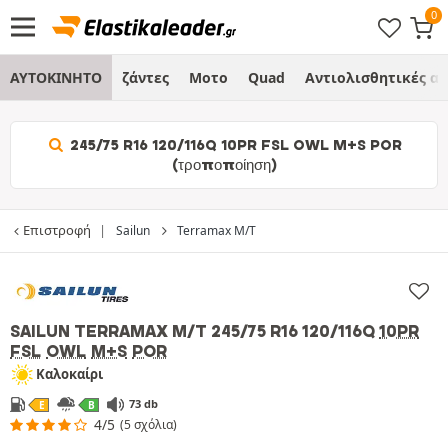
ΑΥΤΟΚΙΝΗΤΟ
ζάντες
Μοτο
Quad
Αντιολισθητικές α
245/75 R16 120/116Q 10PR FSL OWL M+S POR
(τροποποίηση)
Επιστροφή
Sailun
Terramax M/T
SAILUN TERRAMAX M/T
245/75 R16 120/116Q
10PR
FSL
OWL
M+S
POR
Καλοκαίρι
73 db
E
B
4/5
(5 σχόλια)