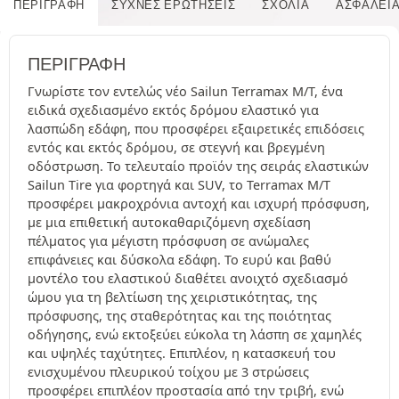
ΠΕΡΙΓΡΑΦΉ
ΣΥΧΝΈΣ ΕΡΩΤΉΣΕΙΣ
ΣΧΌΛΙΑ
ΑΣΦΆΛΕΙ
ΠΕΡΙΓΡΑΦΉ
Γνωρίστε τον εντελώς νέο Sailun Terramax M/T, ένα
ειδικά σχεδιασμένο εκτός δρόμου ελαστικό για
λασπώδη εδάφη, που προσφέρει εξαιρετικές επιδόσεις
εντός και εκτός δρόμου, σε στεγνή και βρεγμένη
οδόστρωση. Το τελευταίο προϊόν της σειράς ελαστικών
Sailun Tire για φορτηγά και SUV, το Terramax M/T
προσφέρει μακροχρόνια αντοχή και ισχυρή πρόσφυση,
με μια επιθετική αυτοκαθαριζόμενη σχεδίαση
πέλματος για μέγιστη πρόσφυση σε ανώμαλες
επιφάνειες και δύσκολα εδάφη. Το ευρύ και βαθύ
μοντέλο του ελαστικού διαθέτει ανοιχτό σχεδιασμό
ώμου για τη βελτίωση της χειριστικότητας, της
πρόσφυσης, της σταθερότητας και της ποιότητας
οδήγησης, ενώ εκτοξεύει εύκολα τη λάσπη σε χαμηλές
και υψηλές ταχύτητες. Επιπλέον, η κατασκευή του
ενισχυμένου πλευρικού τοίχου με 3 στρώσεις
προσφέρει επιπλέον προστασία από την τριβή, ενώ