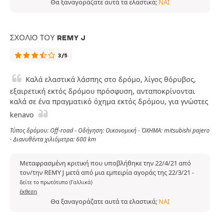
Θα ξαναγοράζατε αυτά τα ελαστικά;
ΝΑΙ
ΣΧΌΛΙΟ ΤΟΥ REMY J
3/5
Καλά ελαστικά λάσπης στο δρόμο, λίγος θόρυβος,
εξαιρετική εκτός δρόμου πρόσφυση, ανταποκρίνονται
καλά σε ένα πραγματικό όχημα εκτός δρόμου, για γνώστες
kenavo
Τύπος δρόμου: Off-road - Οδήγηση: Οικονομική - ΌΧΗΜΑ: mitsubishi pajero
- Διανυθέντα χιλιόμετρα: 600 km
Μεταφρασμένη κριτική που υποβλήθηκε την 22/4/21 από
τον/την REMY J μετά από μια εμπειρία αγοράς της 22/3/21
-
δείτε το πρωτότυπο (Γαλλικά)
έκθεση
Θα ξαναγοράζατε αυτά τα ελαστικά;
ΝΑΙ