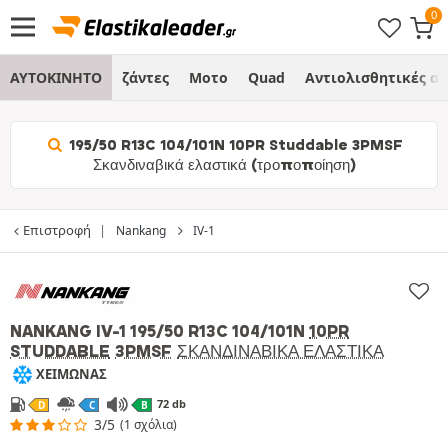
ΑΥΤΟΚΙΝΗΤΟ
ζάντες
Μοτο
Quad
Αντιολισθητικές α
195/50 R13C 104/101N 10PR Studdable 3PMSF
Σκανδιναβικά ελαστικά (τροποποίηση)
Επιστροφή
Nankang
IV-1
NANKANG IV-1
195/50 R13C 104/101N
10PR
STUDDABLE
3PMSF
ΣΚΑΝΔΙΝΑΒΙΚΆ ΕΛΑΣΤΙΚΆ
ΧΕΙΜΩΝΑΣ
72 db
D
C
B
3/5
(1 σχόλια)