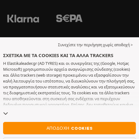
Συνεχίστε την περιήγηση χωρίς αποδοχή >
ΣΧΕΤΙΚΆ ΜΕ ΤΑ COOKIES ΚΑΙ ΤΑ ΆΛΛΑ TRACKERS
Η Elastikaleader.gr (AD TYRES) και οι συνεργάτες της (Google, Hotjar,
Microsoft) χρησιμοποιούν αρχεία αναγνώρισης σύνδεσης (cookies)
και άλλα trackers (web storage) προκειμένου να εξασφαλίσουν την
καλή λειτουργία του ιστότοπου, να διευκολύνουν την πλοήγησή σας,
να πραγματοποιήσουν στατιστικές αναλύσεις και να εξατομικεύσουν
τις διαφημιστικές εκστρατείες τους. Τα cookies και τα άλλα trackers
που αποθηκεύονται στη συσκευή σας ενδέχεται να περιέχουν
δεδομένα προσωπικού χαρακτήρα. Επίσης, δεν τοποθετούμε κανένα
cookie ή άλλο tracker χωρίς την ελεύθερη και εν επιγνώσει
συγκατάθεσή σας, με εξαίρεση αυτά που είναι απαραίτητα για τη
λειτουργία του ιστότοπου. Διατηρούμε τις επιλογές σας για 6 μήνες.
Μπορείτε να ανακαλέσετε τη συγκατάθεσή σας οποιαδήποτε στιγμή,
ΑΠΟΔΟΧΉ COOKIES
πηγαίνοντας στη
σελίδα σχετικά με τα cookies και τα άλλα trackers
.