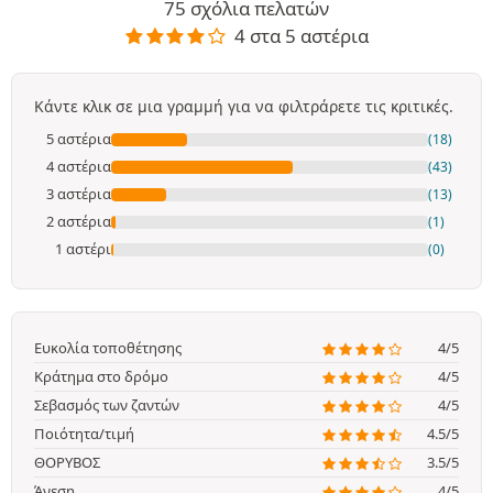
75 σχόλια πελατών
4 στα 5 αστέρια
Κάντε κλικ σε μια γραμμή για να φιλτράρετε τις κριτικές.
5 αστέρια
(18)
4 αστέρια
(43)
3 αστέρια
(13)
2 αστέρια
(1)
1 αστέρι
(0)
Ευκολία τοποθέτησης
4/5
Κράτημα στο δρόμο
4/5
Σεβασμός των ζαντών
4/5
Ποιότητα/τιμή
4.5/5
ΘΟΡΥΒΟΣ
3.5/5
Άνεση
4/5