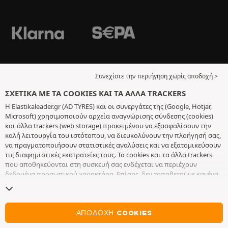
Συνεχίστε την περιήγηση χωρίς αποδοχή >
ΣΧΕΤΙΚΆ ΜΕ ΤΑ COOKIES ΚΑΙ ΤΑ ΆΛΛΑ TRACKERS
Η Elastikaleader.gr (AD TYRES) και οι συνεργάτες της (Google, Hotjar,
Microsoft) χρησιμοποιούν αρχεία αναγνώρισης σύνδεσης (cookies)
και άλλα trackers (web storage) προκειμένου να εξασφαλίσουν την
καλή λειτουργία του ιστότοπου, να διευκολύνουν την πλοήγησή σας,
να πραγματοποιήσουν στατιστικές αναλύσεις και να εξατομικεύσουν
τις διαφημιστικές εκστρατείες τους. Τα cookies και τα άλλα trackers
που αποθηκεύονται στη συσκευή σας ενδέχεται να περιέχουν
δεδομένα προσωπικού χαρακτήρα. Επίσης, δεν τοποθετούμε κανένα
cookie ή άλλο tracker χωρίς την ελεύθερη και εν επιγνώσει
συγκατάθεσή σας, με εξαίρεση αυτά που είναι απαραίτητα για τη
λειτουργία του ιστότοπου. Διατηρούμε τις επιλογές σας για 6 μήνες.
Μπορείτε να ανακαλέσετε τη συγκατάθεσή σας οποιαδήποτε στιγμή,
ΑΠΟΔΟΧΉ COOKIES
πηγαίνοντας στη
σελίδα σχετικά με τα cookies και τα άλλα trackers
.