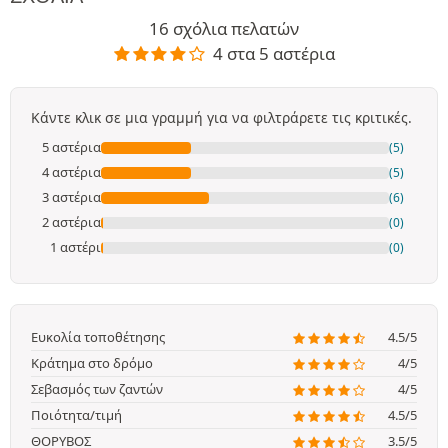
16 σχόλια πελατών
4 στα 5 αστέρια
Κάντε κλικ σε μια γραμμή για να φιλτράρετε τις κριτικές.
5 αστέρια
(5)
4 αστέρια
(5)
3 αστέρια
(6)
2 αστέρια
(0)
1 αστέρι
(0)
Ευκολία τοποθέτησης
4.5/5
Κράτημα στο δρόμο
4/5
Σεβασμός των ζαντών
4/5
Ποιότητα/τιμή
4.5/5
ΘΟΡΥΒΟΣ
3.5/5