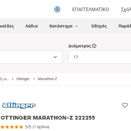
ΕΠΑΓΓΕΛΜΑΤΙΚΟ
Σχό
υσίδες
Λάδια
Κατάστημα
Οδηγός
Παράδ
Διάμετρος
ς α...
Ottinger
Marathon-Z
OTTINGER MARATHON-Z 222255
5/5
(1 σχόλια)