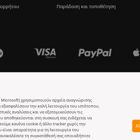
πορρήτου
Παράδοση και τοποθέτηση
jar, Microsoft) χρησιμοποιούν αρχεία αναγνώρισης
να εξασφαλίσουν την καλή λειτουργία του ιστότοπου,
ικές αναλύσεις και να εξατομικεύσουν τις
 που αποθηκεύονται στη συσκευή σας ενδέχεται να
ύμε κανένα cookie ή άλλο tracker χωρίς την
Α
υ είναι απαραίτητα για τη λειτουργία του
να ανακαλέσετε τη συγκατάθεσή σας οποιαδήποτε