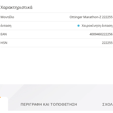
Χαρακτηριστικά
Μοντέλο
Ottinger Marathon-Z 222255
ένταση
Χειροκίνητη ένταση
EAN
4009460222256
HSN
222255
ΠΕΡΙΓΡΑΦΉ ΚΑΙ ΤΟΠΟΘΈΤΗΣΗ
ΣΧΌΛ