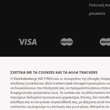
Πολιτική Α
μπισκότα
ΣΧΕΤΙΚΆ ΜΕ ΤΑ COOKIES ΚΑΙ ΤΑ ΆΛΛΑ TRACKERS
Η Elastikaleader.gr (AD TYRES) και οι συνεργάτες της (Google, Hot
σύνδεσης (cookies) και άλλα trackers (web storage) προκειμένου 
να διευκολύνουν την πλοήγησή σας, να πραγματοποιήσουν στατιστ
διαφημιστικές εκστρατείες τους. Τα cookies και τα άλλα trackers
περιέχουν δεδομένα προσωπικού χαρακτήρα. Επίσης, δεν τοποθετο
ελεύθερη και εν επιγνώσει συγκατάθεσή σας, με εξαίρεση αυτά πο
ιστότοπου. Διατηρούμε τις επιλογές σας για 6 μήνες. Μπορείτε 