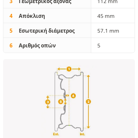
3
Γεωμετρικός άξονας
112 mm
4
Απόκλιση
45 mm
5
Εσωτερική διάμετρος
57.1 mm
6
Αριθμός οπών
5