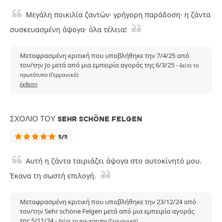
Μεγάλη ποικιλία ζαντών· γρήγορη παράδοση· η ζάντα
συσκευασμένη άψογα· όλα τέλεια!
Μεταφρασμένη κριτική που υποβλήθηκε την 7/4/25 από
τον/την Jo μετά από μια εμπειρία αγοράς της 6/3/25
-
δείτε το
πρωτότυπο (Γερμανικά)
έκθεση
ΣΧΌΛΙΟ ΤΟΥ SEHR SCHÖNE FELGEN
5/5
Αυτή η ζάντα ταιριάζει άψογα στο αυτοκίνητό μου.
Έκανα τη σωστή επιλογή.
Μεταφρασμένη κριτική που υποβλήθηκε την 23/12/24 από
τον/την Sehr schöne Felgen μετά από μια εμπειρία αγοράς
της 5/11/24
-
δείτε το πρωτότυπο (Γερμανικά)