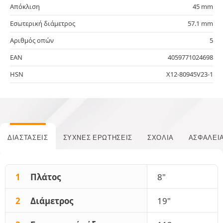
Απόκλιση
45 mm
Εσωτερική διάμετρος
57.1 mm
Αριθμός οπών
5
EAN
4059771024698
HSN
X12-80945V23-1
ΔΙΑΣΤΆΣΕΙΣ
ΣΥΧΝΈΣ ΕΡΩΤΉΣΕΙΣ
ΣΧΌΛΙΑ
ΑΣΦΆΛΕΙ
1
Πλάτος
8"
2
Διάμετρος
19"