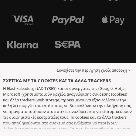
Συνεχίστε την περιήγηση χωρίς αποδοχή >
ΣΧΕΤΙΚΆ ΜΕ ΤΑ COOKIES ΚΑΙ ΤΑ ΆΛΛΑ TRACKERS
Η Elastikaleader.gr (AD TYRES) και οι συνεργάτες της (Google, Hotjar,
Microsoft) χρησιμοποιούν αρχεία αναγνώρισης σύνδεσης (cookies)
και άλλα trackers (web storage) προκειμένου να εξασφαλίσουν την
καλή λειτουργία του ιστότοπου, να διευκολύνουν την πλοήγησή σας,
να πραγματοποιήσουν στατιστικές αναλύσεις και να εξατομικεύσουν
τις διαφημιστικές εκστρατείες τους. Τα cookies και τα άλλα trackers
που αποθηκεύονται στη συσκευή σας ενδέχεται να περιέχουν
δεδομένα προσωπικού χαρακτήρα. Επίσης, δεν τοποθετούμε κανένα
cookie ή άλλο tracker χωρίς την ελεύθερη και εν επιγνώσει