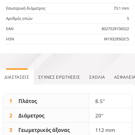
Εσωτερική διάμετρος
73.1 mm
Αριθμός οπών
5
EAN
8027529156522
HSN
W19329502C5
ΔΙΑΣΤΆΣΕΙΣ
ΣΥΧΝΈΣ ΕΡΩΤΉΣΕΙΣ
ΣΧΌΛΙΑ
ΑΣΦΆΛΕΙ
1
Πλάτος
8.5"
2
Διάμετρος
20"
3
Γεωμετρικός άξονας
112 mm