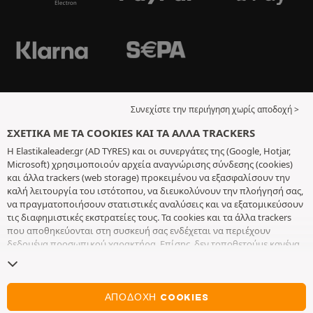
Συνεχίστε την περιήγηση χωρίς αποδοχή >
ΣΧΕΤΙΚΆ ΜΕ ΤΑ COOKIES ΚΑΙ ΤΑ ΆΛΛΑ TRACKERS
Η Elastikaleader.gr (AD TYRES) και οι συνεργάτες της (Google, Hotjar,
Microsoft) χρησιμοποιούν αρχεία αναγνώρισης σύνδεσης (cookies)
και άλλα trackers (web storage) προκειμένου να εξασφαλίσουν την
καλή λειτουργία του ιστότοπου, να διευκολύνουν την πλοήγησή σας,
να πραγματοποιήσουν στατιστικές αναλύσεις και να εξατομικεύσουν
τις διαφημιστικές εκστρατείες τους. Τα cookies και τα άλλα trackers
που αποθηκεύονται στη συσκευή σας ενδέχεται να περιέχουν
δεδομένα προσωπικού χαρακτήρα. Επίσης, δεν τοποθετούμε κανένα
cookie ή άλλο tracker χωρίς την ελεύθερη και εν επιγνώσει
συγκατάθεσή σας, με εξαίρεση αυτά που είναι απαραίτητα για τη
λειτουργία του ιστότοπου. Διατηρούμε τις επιλογές σας για 6 μήνες.
Μπορείτε να ανακαλέσετε τη συγκατάθεσή σας οποιαδήποτε στιγμή,
ΑΠΟΔΟΧΉ COOKIES
πηγαίνοντας στη
σελίδα σχετικά με τα cookies και τα άλλα trackers
.