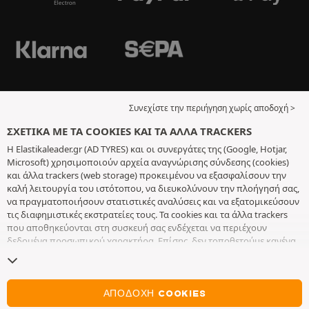
Συνεχίστε την περιήγηση χωρίς αποδοχή >
ΣΧΕΤΙΚΆ ΜΕ ΤΑ COOKIES ΚΑΙ ΤΑ ΆΛΛΑ TRACKERS
Η Elastikaleader.gr (AD TYRES) και οι συνεργάτες της (Google, Hotjar,
Microsoft) χρησιμοποιούν αρχεία αναγνώρισης σύνδεσης (cookies)
και άλλα trackers (web storage) προκειμένου να εξασφαλίσουν την
καλή λειτουργία του ιστότοπου, να διευκολύνουν την πλοήγησή σας,
να πραγματοποιήσουν στατιστικές αναλύσεις και να εξατομικεύσουν
τις διαφημιστικές εκστρατείες τους. Τα cookies και τα άλλα trackers
που αποθηκεύονται στη συσκευή σας ενδέχεται να περιέχουν
δεδομένα προσωπικού χαρακτήρα. Επίσης, δεν τοποθετούμε κανένα
cookie ή άλλο tracker χωρίς την ελεύθερη και εν επιγνώσει
συγκατάθεσή σας, με εξαίρεση αυτά που είναι απαραίτητα για τη
λειτουργία του ιστότοπου. Διατηρούμε τις επιλογές σας για 6 μήνες.
Μπορείτε να ανακαλέσετε τη συγκατάθεσή σας οποιαδήποτε στιγμή,
ΑΠΟΔΟΧΉ COOKIES
πηγαίνοντας στη
σελίδα σχετικά με τα cookies και τα άλλα trackers
.