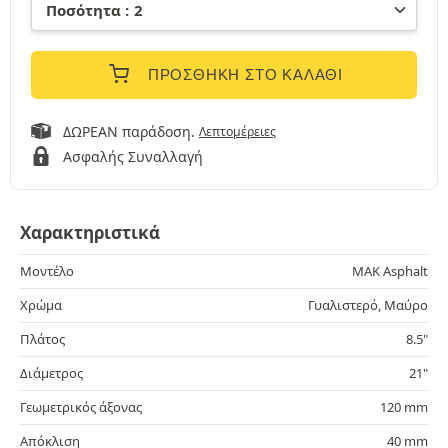
ΠΡΟΣΘΉΚΗ ΣΤΟ ΚΑΛΆΘΙ
ΔΩΡΕΑΝ παράδοση.
Λεπτομέρειες
Ασφαλής Συναλλαγή
Χαρακτηριστικά
Μοντέλο
MAK Asphalt
Χρώμα
Γυαλιστερό, Μαύρο
Πλάτος
8.5"
Διάμετρος
21"
Γεωμετρικός άξονας
120 mm
Απόκλιση
40 mm