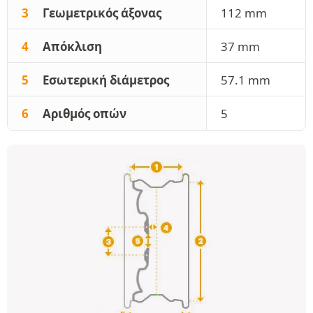
3
Γεωμετρικός άξονας
112 mm
4
Απόκλιση
37 mm
5
Εσωτερική διάμετρος
57.1 mm
6
Αριθμός οπών
5