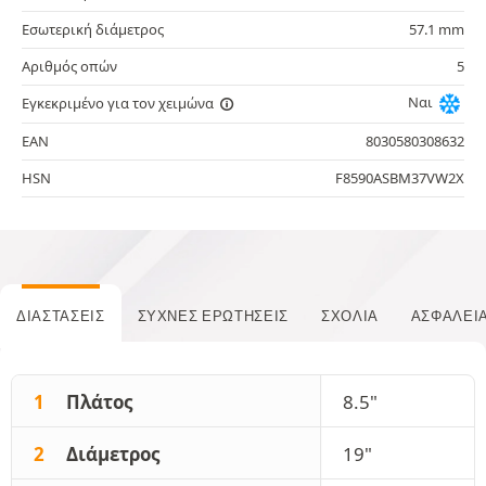
Εσωτερική διάμετρος
57.1 mm
Αριθμός οπών
5
Ναι
Εγκεκριμένο για τον χειμώνα
EAN
8030580308632
HSN
F8590ASBM37VW2X
ΔΙΑΣΤΆΣΕΙΣ
ΣΥΧΝΈΣ ΕΡΩΤΉΣΕΙΣ
ΣΧΌΛΙΑ
ΑΣΦΆΛΕΙ
1
Πλάτος
8.5"
2
Διάμετρος
19"