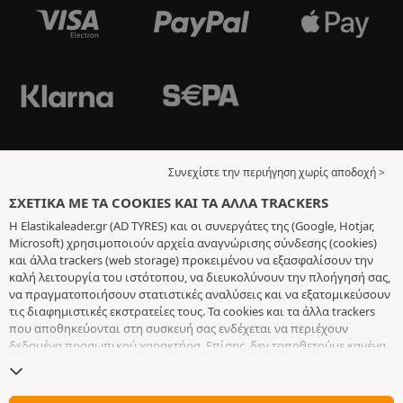
Συνεχίστε την περιήγηση χωρίς αποδοχή >
ΣΧΕΤΙΚΆ ΜΕ ΤΑ COOKIES ΚΑΙ ΤΑ ΆΛΛΑ TRACKERS
Η Elastikaleader.gr (AD TYRES) και οι συνεργάτες της (Google, Hotjar,
Microsoft) χρησιμοποιούν αρχεία αναγνώρισης σύνδεσης (cookies)
και άλλα trackers (web storage) προκειμένου να εξασφαλίσουν την
καλή λειτουργία του ιστότοπου, να διευκολύνουν την πλοήγησή σας,
να πραγματοποιήσουν στατιστικές αναλύσεις και να εξατομικεύσουν
τις διαφημιστικές εκστρατείες τους. Τα cookies και τα άλλα trackers
που αποθηκεύονται στη συσκευή σας ενδέχεται να περιέχουν
δεδομένα προσωπικού χαρακτήρα. Επίσης, δεν τοποθετούμε κανένα
cookie ή άλλο tracker χωρίς την ελεύθερη και εν επιγνώσει
συγκατάθεσή σας, με εξαίρεση αυτά που είναι απαραίτητα για τη
λειτουργία του ιστότοπου. Διατηρούμε τις επιλογές σας για 6 μήνες.