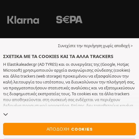
Συνεχίστε την περιήγηση χωρίς αποδοχή >
ΣΧΕΤΙΚΆ ΜΕ ΤΑ COOKIES ΚΑΙ ΤΑ ΆΛΛΑ TRACKERS
Η Elastikaleader.gr (AD TYRES) και οι συνεργάτες της (Google, Hotjar,
Microsoft) χρησιμοποιούν αρχεία αναγνώρισης σύνδεσης (cookies)
και άλλα trackers (web storage) προκειμένου να εξασφαλίσουν την
καλή λειτουργία του ιστότοπου, να διευκολύνουν την πλοήγησή σας,
να πραγματοποιήσουν στατιστικές αναλύσεις και να εξατομικεύσουν
τις διαφημιστικές εκστρατείες τους. Τα cookies και τα άλλα trackers
που αποθηκεύονται στη συσκευή σας ενδέχεται να περιέχουν
δεδομένα προσωπικού χαρακτήρα. Επίσης, δεν τοποθετούμε κανένα
cookie ή άλλο tracker χωρίς την ελεύθερη και εν επιγνώσει
συγκατάθεσή σας, με εξαίρεση αυτά που είναι απαραίτητα για τη
λειτουργία του ιστότοπου. Διατηρούμε τις επιλογές σας για 6 μήνες.
Μπορείτε να ανακαλέσετε τη συγκατάθεσή σας οποιαδήποτε στιγμή,
ΑΠΟΔΟΧΉ COOKIES
πηγαίνοντας στη
σελίδα σχετικά με τα cookies και τα άλλα trackers
.