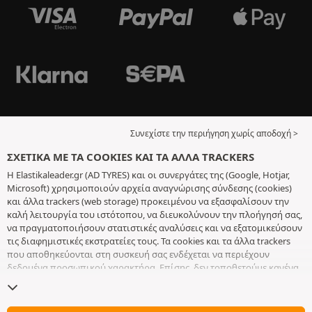
Συνεχίστε την περιήγηση χωρίς αποδοχή >
ΣΧΕΤΙΚΆ ΜΕ ΤΑ COOKIES ΚΑΙ ΤΑ ΆΛΛΑ TRACKERS
Η Elastikaleader.gr (AD TYRES) και οι συνεργάτες της (Google, Hotjar,
Microsoft) χρησιμοποιούν αρχεία αναγνώρισης σύνδεσης (cookies)
και άλλα trackers (web storage) προκειμένου να εξασφαλίσουν την
καλή λειτουργία του ιστότοπου, να διευκολύνουν την πλοήγησή σας,
να πραγματοποιήσουν στατιστικές αναλύσεις και να εξατομικεύσουν
τις διαφημιστικές εκστρατείες τους. Τα cookies και τα άλλα trackers
που αποθηκεύονται στη συσκευή σας ενδέχεται να περιέχουν
δεδομένα προσωπικού χαρακτήρα. Επίσης, δεν τοποθετούμε κανένα
cookie ή άλλο tracker χωρίς την ελεύθερη και εν επιγνώσει
συγκατάθεσή σας, με εξαίρεση αυτά που είναι απαραίτητα για τη
λειτουργία του ιστότοπου. Διατηρούμε τις επιλογές σας για 6 μήνες.