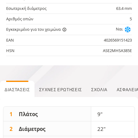
Εσωτερική διάμετρος
63.4 mm
Αριθμός οπών
5
Ναι
Εγκεκριμένο για τον χειμώνα
EAN
4026569151423
HSN
ASE2MHSA385E
ΔΙΑΣΤΆΣΕΙΣ
ΣΥΧΝΈΣ ΕΡΩΤΉΣΕΙΣ
ΣΧΌΛΙΑ
ΑΣΦΆΛΕΙ
1
Πλάτος
9"
2
Διάμετρος
22"