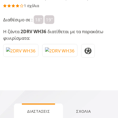
1 σχόλια
Διαθέσιμο σε :
18"
19"
Η ζάντα
2DRV WH36
διατίθεται με τα παρακάτω
φινιρίσματα:
ΔΙΑΣΤΆΣΕΙΣ
ΣΧΌΛΙΑ