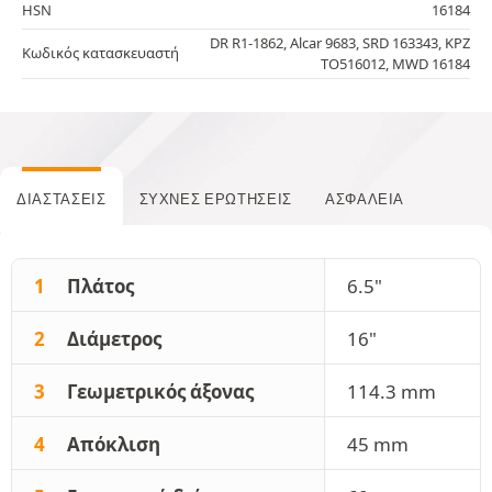
HSN
16184
DR R1-1862, Alcar 9683, SRD 163343, KPZ
Κωδικός κατασκευαστή
TO516012, MWD 16184
ΔΙΑΣΤΆΣΕΙΣ
ΣΥΧΝΈΣ ΕΡΩΤΉΣΕΙΣ
ΑΣΦΆΛΕΙΑ
1
Πλάτος
6.5"
2
Διάμετρος
16"
3
Γεωμετρικός άξονας
114.3 mm
4
Απόκλιση
45 mm