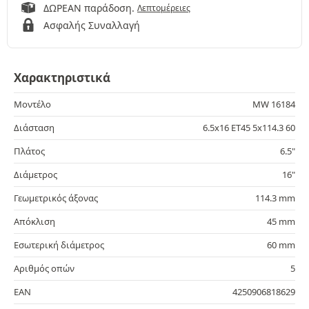
ΔΩΡΕΑΝ παράδοση.
Λεπτομέρειες
Ασφαλής Συναλλαγή
Χαρακτηριστικά
Μοντέλο
MW 16184
Διάσταση
6.5x16 ET45 5x114.3 60
Πλάτος
6.5"
Διάμετρος
16"
Γεωμετρικός άξονας
114.3 mm
Απόκλιση
45 mm
Εσωτερική διάμετρος
60 mm
Αριθμός οπών
5
EAN
4250906818629