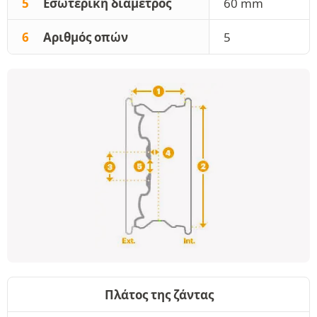
5
Εσωτερική διάμετρος
60 mm
6
Αριθμός οπών
5
Πλάτος της ζάντας