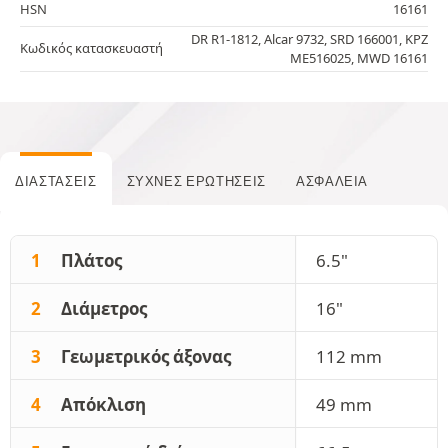
HSN
16161
DR R1-1812, Alcar 9732, SRD 166001, KPZ
Κωδικός κατασκευαστή
ME516025, MWD 16161
ΔΙΑΣΤΆΣΕΙΣ
ΣΥΧΝΈΣ ΕΡΩΤΉΣΕΙΣ
ΑΣΦΆΛΕΙΑ
1
Πλάτος
6.5"
2
Διάμετρος
16"
3
Γεωμετρικός άξονας
112 mm
4
Απόκλιση
49 mm