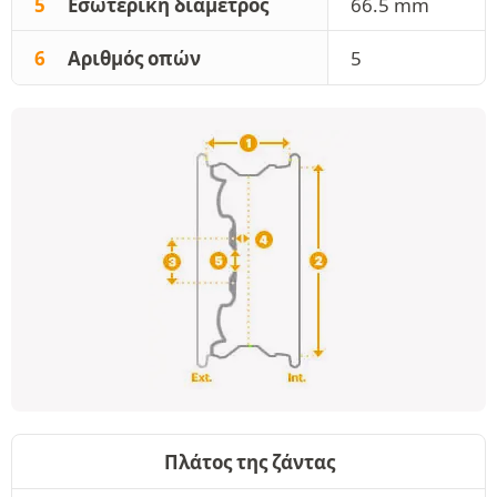
5
Εσωτερική διάμετρος
66.5 mm
6
Αριθμός οπών
5
Πλάτος της ζάντας