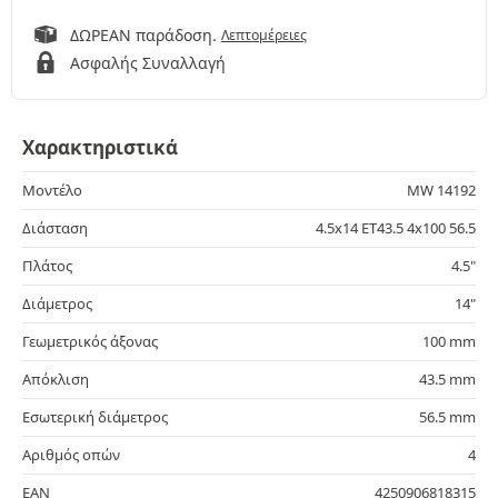
ΔΩΡΕΑΝ παράδοση.
Λεπτομέρειες
Ασφαλής Συναλλαγή
Χαρακτηριστικά
Μοντέλο
MW 14192
Διάσταση
4.5x14 ET43.5 4x100 56.5
Πλάτος
4.5"
Διάμετρος
14"
Γεωμετρικός άξονας
100 mm
Απόκλιση
43.5 mm
Εσωτερική διάμετρος
56.5 mm
Αριθμός οπών
4
EAN
4250906818315