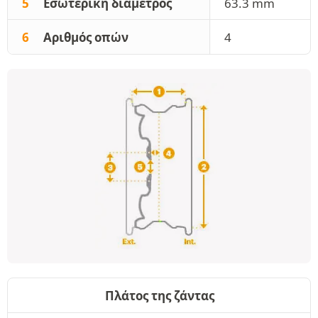
5
Εσωτερική διάμετρος
63.3 mm
6
Αριθμός οπών
4
Πλάτος της ζάντας