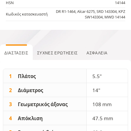
HSN
14144
DR R1-1464, Alcar 6275, SRD 143304, KPZ
Κωδικός κατασκευαστή
SW143304, MWD 14144
ΔΙΑΣΤΆΣΕΙΣ
ΣΥΧΝΈΣ ΕΡΩΤΉΣΕΙΣ
ΑΣΦΆΛΕΙΑ
1
Πλάτος
5.5"
2
Διάμετρος
14"
3
Γεωμετρικός άξονας
108 mm
4
Απόκλιση
47.5 mm