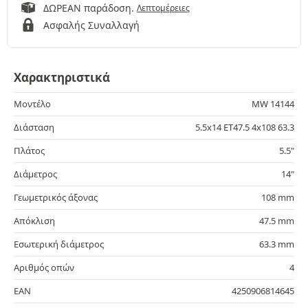
ΔΩΡΕΑΝ παράδοση.
Λεπτομέρειες
Ασφαλής Συναλλαγή
Χαρακτηριστικά
Μοντέλο
MW 14144
Διάσταση
5.5x14 ET47.5 4x108 63.3
Πλάτος
5.5"
Διάμετρος
14"
Γεωμετρικός άξονας
108 mm
Απόκλιση
47.5 mm
Εσωτερική διάμετρος
63.3 mm
Αριθμός οπών
4
EAN
4250906814645