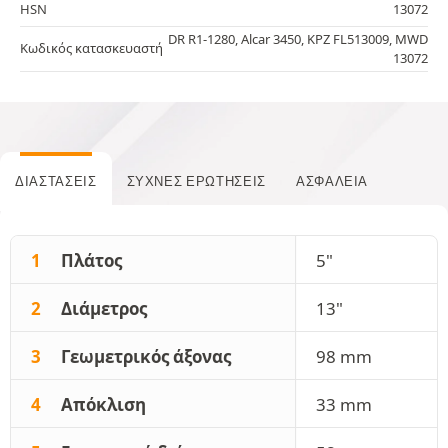
HSN
13072
DR R1-1280, Alcar 3450, KPZ FL513009, MWD
Κωδικός κατασκευαστή
13072
ΔΙΑΣΤΆΣΕΙΣ
ΣΥΧΝΈΣ ΕΡΩΤΉΣΕΙΣ
ΑΣΦΆΛΕΙΑ
1
Πλάτος
5"
2
Διάμετρος
13"
3
Γεωμετρικός άξονας
98 mm
4
Απόκλιση
33 mm