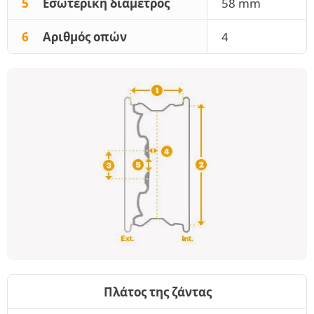
5
Εσωτερική διάμετρος
58 mm
6
Αριθμός οπών
4
Πλάτος της ζάντας