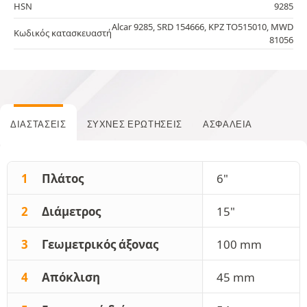
HSN
9285
Alcar 9285, SRD 154666, KPZ TO515010, MWD
Κωδικός κατασκευαστή
81056
ΔΙΑΣΤΆΣΕΙΣ
ΣΥΧΝΈΣ ΕΡΩΤΉΣΕΙΣ
ΑΣΦΆΛΕΙΑ
1
Πλάτος
6"
2
Διάμετρος
15"
3
Γεωμετρικός άξονας
100 mm
4
Απόκλιση
45 mm