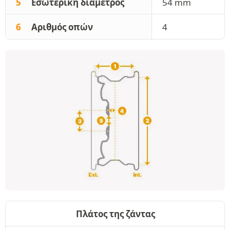
5
Εσωτερική διάμετρος
54 mm
6
Αριθμός οπών
4
Πλάτος της ζάντας