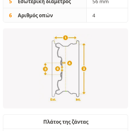
5
Εσωτερική διάμετρος
56 mm
6
Αριθμός οπών
4
Πλάτος της ζάντας