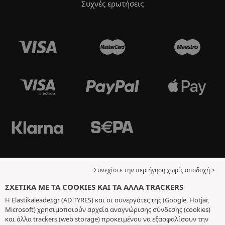
Συχνές ερωτήσεις
Συνεχίστε την περιήγηση χωρίς αποδοχή >
ΣΧΕΤΙΚΆ ΜΕ ΤΑ COOKIES ΚΑΙ ΤΑ ΆΛΛΑ TRACKERS
Η Elastikaleader.gr (AD TYRES) και οι συνεργάτες της (Google, Hotjar,
Microsoft) χρησιμοποιούν αρχεία αναγνώρισης σύνδεσης (cookies)
και άλλα trackers (web storage) προκειμένου να εξασφαλίσουν την