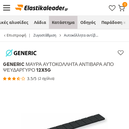
ικές αλυσίδες
Λάδια
Κατάστημα
Οδηγός
Παράδοση κα
Επιστροφή
Ζυγοστάθμιση
Αυτοκόλλητα αντίβ...
GENERIC ΜΑΎΡΑ ΑΥΤΟΚΌΛΛΗΤΑ ΑΝΤΊΒΑΡΑ ΑΠΌ
ΨΕΥΔΆΡΓΥΡΟ 12X5G
3.5/5
(2 σχόλια)