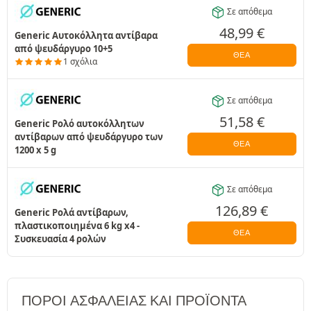
Σε απόθεμα
48,99
€
Generic Αυτοκόλλητα αντίβαρα
από ψευδάργυρο 10+5
ΘΈΑ
1 σχόλια
Σε απόθεμα
51,58
€
Generic Ρολό αυτοκόλλητων
αντίβαρων από ψευδάργυρο των
ΘΈΑ
1200 x 5 g
Σε απόθεμα
126,89
€
Generic Ρολά αντίβαρων,
πλαστικοποιημένα 6 kg x4 -
ΘΈΑ
Συσκευασία 4 ρολών
ΠΌΡΟΙ ΑΣΦΑΛΕΊΑΣ ΚΑΙ ΠΡΟΪΌΝΤΑ