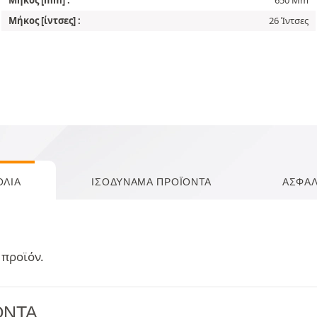
Μήκος [ίντσες] :
26 Ίντσες
ΌΛΙΑ
ΙΣΟΔΎΝΑΜΑ ΠΡΟΪΌΝΤΑ
ΑΣΦΆΛ
 προϊόν.
ΌΝΤΑ