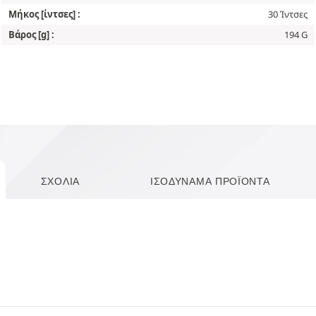
Μήκος [ίντσες] :
30 Ίντσες
Βάρος [g] :
194 G
ΣΧΌΛΙΑ
ΙΣΟΔΎΝΑΜΑ ΠΡΟΪΌΝΤΑ