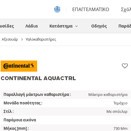
ΕΠΑΓΓΕΛΜΑΤΙΚΟ
Σχό
υσίδες
Λάδια
Κατάστημα
Οδηγός
Παράδ
Αξεσουάρ
Υαλοκαθαριστήρες
CONTINENTAL AQUACTRL
Παραλλαγή μάκτρων καθαριστήρα :
Μάκτρο καθαριστήρα
Μονάδα ποσότητας :
Τεμάχιο
Στίλ :
Με σπόιλερ
Παρόμοια εικόνα
Μήκος [mm] :
730 Mm