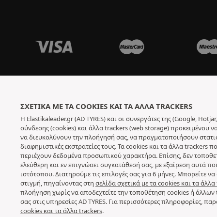
ΣΧΕΤΙΚΆ ΜΕ ΤΑ COOKIES ΚΑΙ ΤΑ ΆΛΛΑ TRACKERS
Η Elastikaleader.gr (AD TYRES) και οι συνεργάτες της (Google, Hot
σύνδεσης (cookies) και άλλα trackers (web storage) προκειμένου 
να διευκολύνουν την πλοήγησή σας, να πραγματοποιήσουν στατιστ
διαφημιστικές εκστρατείες τους. Τα cookies και τα άλλα trackers
περιέχουν δεδομένα προσωπικού χαρακτήρα. Επίσης, δεν τοποθετο
ελεύθερη και εν επιγνώσει συγκατάθεσή σας, με εξαίρεση αυτά πο
ιστότοπου. Διατηρούμε τις επιλογές σας για 6 μήνες. Μπορείτε 
στιγμή, πηγαίνοντας στη
σελίδα σχετικά με τα cookies και τα άλλα 
πλοήγηση χωρίς να αποδεχτείτε την τοποθέτηση cookies ή άλλων 
σας στις υπηρεσίες AD TYRES. Για περισσότερες πληροφορίες, πα
cookies και τα άλλα trackers
.