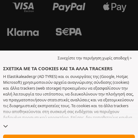
Συνεχίστε την περιήγηση χωρίς αποδοχή >
ΣΧΕΤΙΚΆ ΜΕ ΤΑ COOKIES ΚΑΙ ΤΑ ΆΛΛΑ TRACKERS
Η Elastikaleader.gr (AD TYRES) και οι συνεργάτες της (Google, Hotjar,
Microsoft) χρησιμοποιούν αρχεία αναγνώρισης σύνδεσης (cookies)
και άλλα trackers (web storage) προκειμένου να εξασφαλίσουν την
καλή λειτουργία του ιστότοπου, να διευκολύνουν την πλοήγησή σας,
να πραγματοποιήσουν στατιστικές αναλύσεις και να εξατομικεύσουν
τις διαφημιστικές εκστρατείες τους. Τα cookies και τα άλλα trackers
που αποθηκεύονται στη συσκευή σας ενδέχεται να περιέχουν
δεδομένα προσωπικού χαρακτήρα. Επίσης, δεν τοποθετούμε κανένα
cookie ή άλλο tracker χωρίς την ελεύθερη και εν επιγνώσει
συγκατάθεσή σας, με εξαίρεση αυτά που είναι απαραίτητα για τη
λειτουργία του ιστότοπου. Διατηρούμε τις επιλογές σας για 6 μήνες.