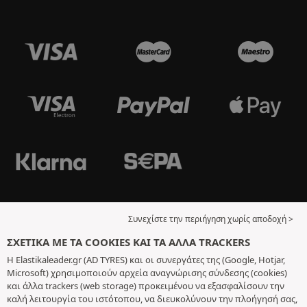
Συνεχίστε την περιήγηση χωρίς αποδοχή >
ΣΧΕΤΙΚΆ ΜΕ ΤΑ COOKIES ΚΑΙ ΤΑ ΆΛΛΑ TRACKERS
Η Elastikaleader.gr (AD TYRES) και οι συνεργάτες της (Google, Hotjar,
Microsoft) χρησιμοποιούν αρχεία αναγνώρισης σύνδεσης (cookies)
και άλλα trackers (web storage) προκειμένου να εξασφαλίσουν την
καλή λειτουργία του ιστότοπου, να διευκολύνουν την πλοήγησή σας,