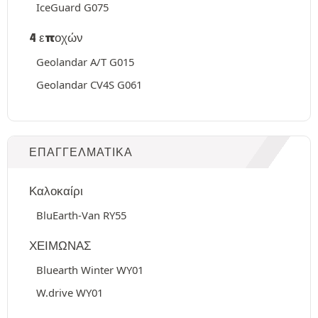
IceGuard G075
4 εποχών
Geolandar A/T G015
Geolandar CV4S G061
ΕΠΑΓΓΕΛΜΑΤΙΚΆ
Καλοκαίρι
BluEarth-Van RY55
ΧΕΙΜΩΝΑΣ
Bluearth Winter WY01
W.drive WY01