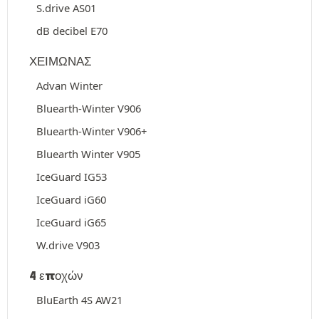
S.drive AS01
dB decibel E70
ΧΕΙΜΩΝΑΣ
Advan Winter
Bluearth-Winter V906
Bluearth-Winter V906+
Bluearth Winter V905
IceGuard IG53
IceGuard iG60
IceGuard iG65
W.drive V903
4 εποχών
BluEarth 4S AW21