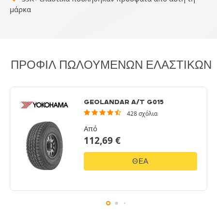
μάρκα
ΠΡΟΦΊΛ ΠΩΛΟΎΜΕΝΩΝ ΕΛΑΣΤΙΚΏΝ
GEOLANDAR A/T G015
428 σχόλια
Από
112,69
€
ΘΈΑ