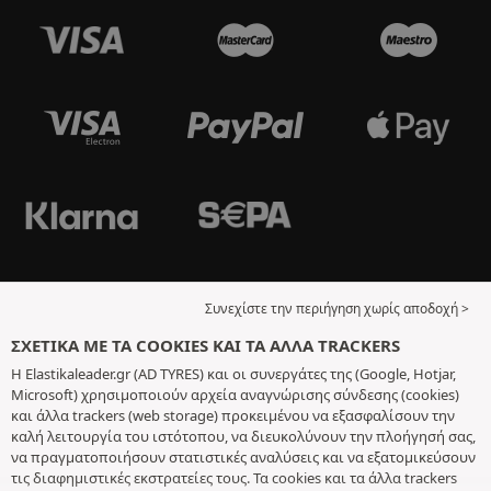
Συνεχίστε την περιήγηση χωρίς αποδοχή >
ΣΧΕΤΙΚΆ ΜΕ ΤΑ COOKIES ΚΑΙ ΤΑ ΆΛΛΑ TRACKERS
Η Elastikaleader.gr (AD TYRES) και οι συνεργάτες της (Google, Hotjar,
Microsoft) χρησιμοποιούν αρχεία αναγνώρισης σύνδεσης (cookies)
και άλλα trackers (web storage) προκειμένου να εξασφαλίσουν την
καλή λειτουργία του ιστότοπου, να διευκολύνουν την πλοήγησή σας,
να πραγματοποιήσουν στατιστικές αναλύσεις και να εξατομικεύσουν
τις διαφημιστικές εκστρατείες τους. Τα cookies και τα άλλα trackers