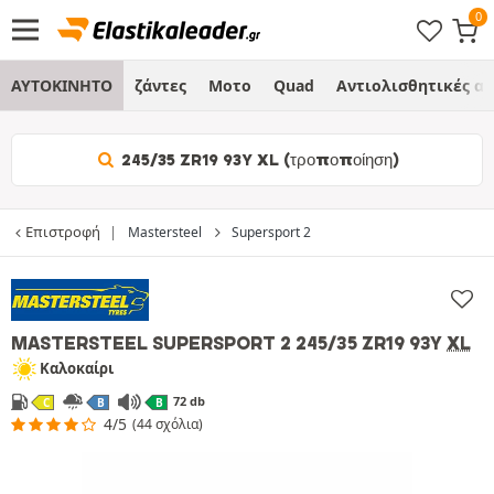
ΑΥΤΟΚΙΝΗΤΟ
ζάντες
Μοτο
Quad
Αντιολισθητικές α
245/35 ZR19 93Y XL (τροποποίηση)
Επιστροφή
Mastersteel
Supersport 2
MASTERSTEEL SUPERSPORT 2
245/35 ZR19 93Y
XL
Καλοκαίρι
72 db
C
B
B
4/5
(44 σχόλια)