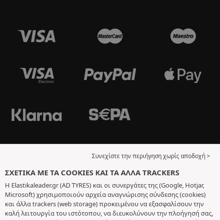
Συνεχίστε την περιήγηση χωρίς αποδοχή >
ΣΧΕΤΙΚΆ ΜΕ ΤΑ COOKIES ΚΑΙ ΤΑ ΆΛΛΑ TRACKERS
Η Elastikaleader.gr (AD TYRES) και οι συνεργάτες της (Google, Hotjar,
Microsoft) χρησιμοποιούν αρχεία αναγνώρισης σύνδεσης (cookies)
και άλλα trackers (web storage) προκειμένου να εξασφαλίσουν την
καλή λειτουργία του ιστότοπου, να διευκολύνουν την πλοήγησή σας,