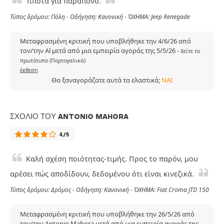
Τίποτα για παράπονο.
Τύπος δρόμου: Πόλη - Οδήγηση: Κανονική - ΌΧΗΜΑ: Jeep Renegade
Μεταφρασμένη κριτική που υποβλήθηκε την 4/6/26 από
τον/την Al μετά από μια εμπειρία αγοράς της 5/5/26
-
δείτε το
πρωτότυπο (Πορτογαλικά)
έκθεση
Θα ξαναγοράζατε αυτά τα ελαστικά;
ΝΑΙ
ΣΧΌΛΙΟ ΤΟΥ ANTONIO MAHORA
4/5
Καλή σχέση ποιότητας-τιμής. Προς το παρόν, μου
αρέσει πώς αποδίδουν, δεδομένου ότι είναι κινεζικά.
Τύπος δρόμου: Δρόμος - Οδήγηση: Κανονική - ΌΧΗΜΑ: Fiat Croma JTD 150
Μεταφρασμένη κριτική που υποβλήθηκε την 26/5/26 από
τον/την Antonio Mahora μετά από μια εμπειρία αγοράς της