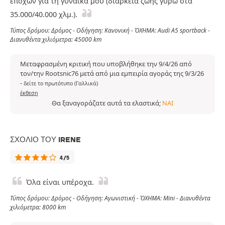
εποχών για τη γυναίκα μου (διάρκεια ζωής γύρω στα
35.000/40.000 χλμ.).
Τύπος δρόμου: Δρόμος - Οδήγηση: Κανονική - ΌΧΗΜΑ: Audi A5 sportback -
Διανυθέντα χιλιόμετρα: 45000 km
Μεταφρασμένη κριτική που υποβλήθηκε την 9/4/26 από
τον/την Rootsnic76 μετά από μια εμπειρία αγοράς της 9/3/26
-
δείτε το πρωτότυπο (Γαλλικά)
έκθεση
Θα ξαναγοράζατε αυτά τα ελαστικά;
ΝΑΙ
ΣΧΌΛΙΟ ΤΟΥ IRENE
4/5
Όλα είναι υπέροχα.
Τύπος δρόμου: Δρόμος - Οδήγηση: Αγωνιστική - ΌΧΗΜΑ: Mini - Διανυθέντα
χιλιόμετρα: 8000 km