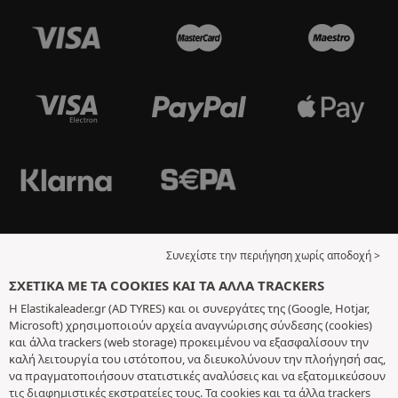
Συνεχίστε την περιήγηση χωρίς αποδοχή >
ΣΧΕΤΙΚΆ ΜΕ ΤΑ COOKIES ΚΑΙ ΤΑ ΆΛΛΑ TRACKERS
Η Elastikaleader.gr (AD TYRES) και οι συνεργάτες της (Google, Hotjar,
Microsoft) χρησιμοποιούν αρχεία αναγνώρισης σύνδεσης (cookies)
και άλλα trackers (web storage) προκειμένου να εξασφαλίσουν την
καλή λειτουργία του ιστότοπου, να διευκολύνουν την πλοήγησή σας,
να πραγματοποιήσουν στατιστικές αναλύσεις και να εξατομικεύσουν
τις διαφημιστικές εκστρατείες τους. Τα cookies και τα άλλα trackers