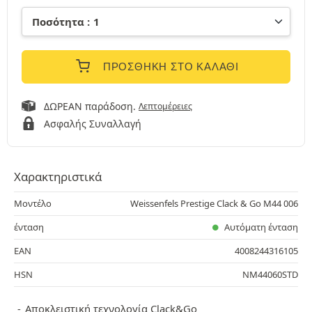
ΠΡΟΣΘΉΚΗ ΣΤΟ ΚΑΛΆΘΙ
ΔΩΡΕΑΝ παράδοση.
Λεπτομέρειες
Ασφαλής Συναλλαγή
Χαρακτηριστικά
Μοντέλο
Weissenfels Prestige Clack & Go M44 006
ένταση
Αυτόματη ένταση
EAN
4008244316105
HSN
NM44060STD
Αποκλειστική τεχνολογία Clack&Go